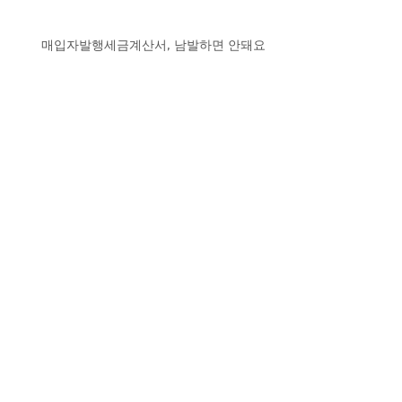
매입자발행세금계산서, 남발하면 안돼요
미술품 판 돈도 세금 내야 할까?
2019년 현금영수증 의무발급 사
업자 늘어난다
알아두면 유익해요! 연말정산 체크
포인트