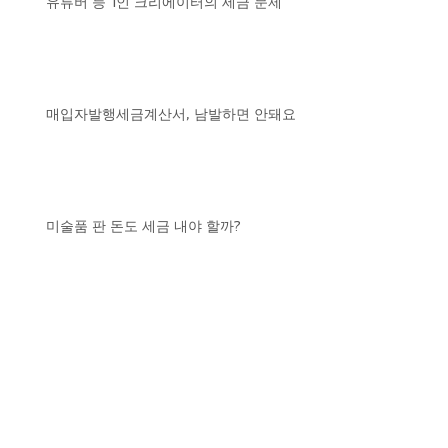
유튜버 등 1인 크리에이터의 세금 문제
매입자발행세금계산서, 남발하면 안돼요
미술품 판 돈도 세금 내야 할까?
2019년 현금영수증 의무발급 사
업자 늘어난다