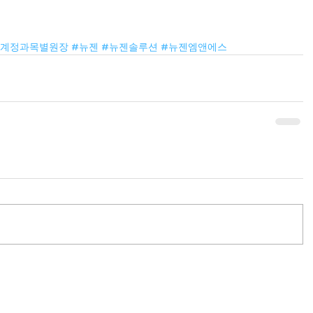
별계정과목별원장
#뉴젠
#뉴젠솔루션
#뉴젠엠앤에스