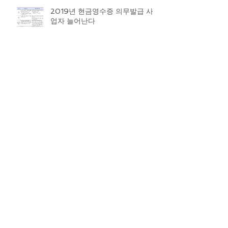
2019년 현금영수증 의무발급 사
업자 늘어난다
알아두면 유익해요! 연말정산 체크
포인트
연말정산 대비, 올해 달라지는 점
‘체크’
Archive
2019년 9월
(1)
게시물 1개
2019년 4월
(4)
게시물 4개