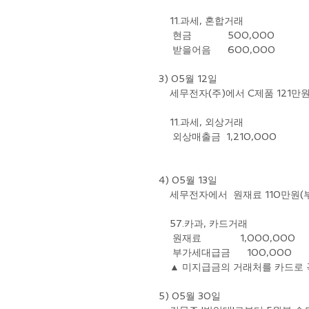
    11.과세, 혼합거래
     현금             500,000           
     받을어음      600,000            
3) 05월 12일
    세무전자(주)에서 C제품 12
    11.과세, 외상거래
     외상매출금  1,210,000              
4) 05월 13일
    세무전자에서  원재료 110
    57.카과, 카드거래
     원재료              1,000,000   
     부가세대급금      100,000               
    ▲ 미지급금의 거래처를 카드로
5) 05월 30일