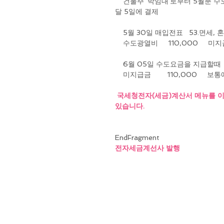
    건물주 '박임대'로부터 5월분 수도사용요금 11만원에 대한 계산서를 받았다. 매월 수도요금은 다음
달 5일에 결제
    5월 30일 매입전표   53.면세,
    수도광열비     110,000     
    6월 05일 수도요금을 지급할때
    미지급금        110,000   
국세청전자(세금)계산서 메뉴를 이
있습니다.
EndFragment
전자세금계선사 발행