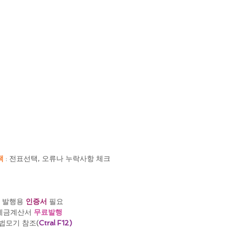
택
 : 전표선택, 오류나 누락사항 체크
 발행용 
인증서
 필요
세금계산서 
무료발행
용법모기 참조(
Ctral F12)