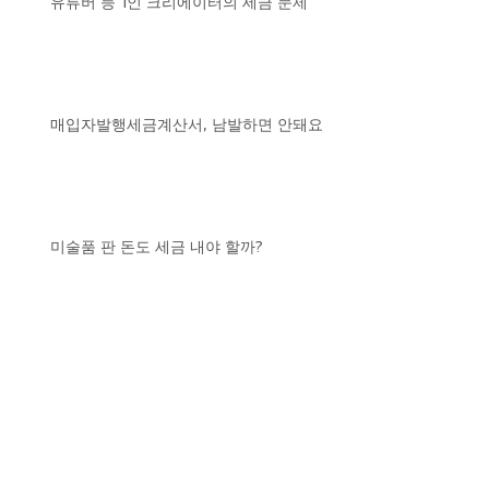
유튜버 등 1인 크리에이터의 세금 문제
매입자발행세금계산서, 남발하면 안돼요
미술품 판 돈도 세금 내야 할까?
2019년 현금영수증 의무발급 사
업자 늘어난다