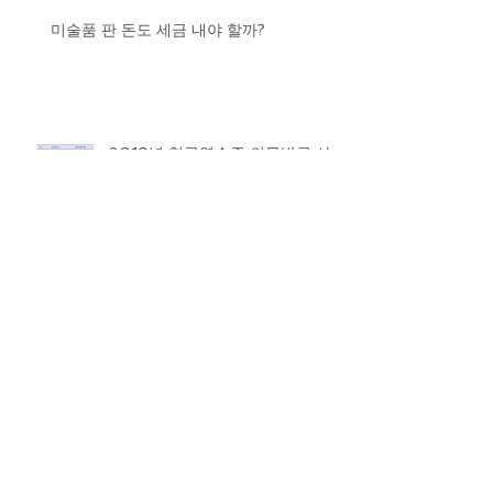
미술품 판 돈도 세금 내야 할까?
2019년 현금영수증 의무발급 사
업자 늘어난다
알아두면 유익해요! 연말정산 체크
포인트
연말정산 대비, 올해 달라지는 점
‘체크’