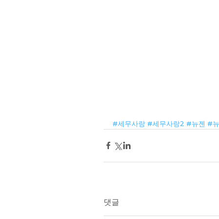
#세무사랑
#세무사랑2
#뉴젠
#
댓글