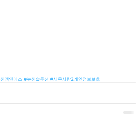
뉴젠엠앤에스
#뉴젠솔루션
#세무사랑2개인정보보호